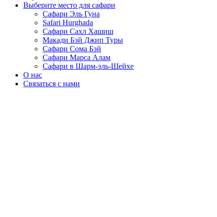
Выберите место для сафари
Сафари Эль Гуна
Safari Hurghada
Сафари Сахл Хашиш
Макади Бэй Джип Туры
Сафари Сома Бэй
Сафари Марса Алам
Сафари в Шарм-эль-Шейхе
О нас
Связаться с нами